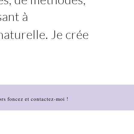
sant à
aturelle. Je crée
ors foncez et contactez-moi !