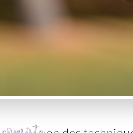
consiste
e
en des techniqu